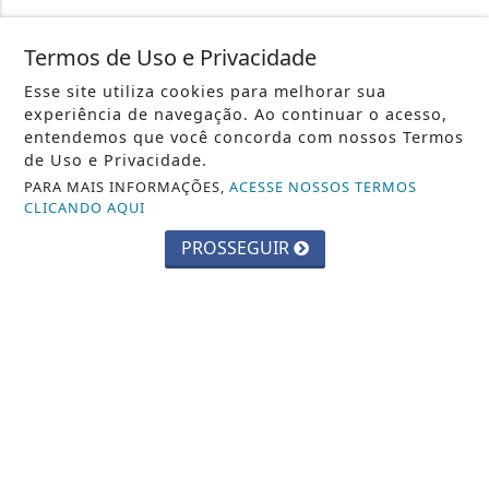
TURISMO
Termos de Uso e Privacidade
VAGAS DE EMPREGO
Esse site utiliza cookies para melhorar sua
experiência de navegação. Ao continuar o acesso,
entendemos que você concorda com nossos Termos
NAVEGUE
de Uso e Privacidade.
CONTATO
PARA MAIS INFORMAÇÕES,
ACESSE NOSSOS TERMOS
CLICANDO AQUI
TERMOS DE USO E PRIVACIDADE
PROSSEGUIR
SOBRE