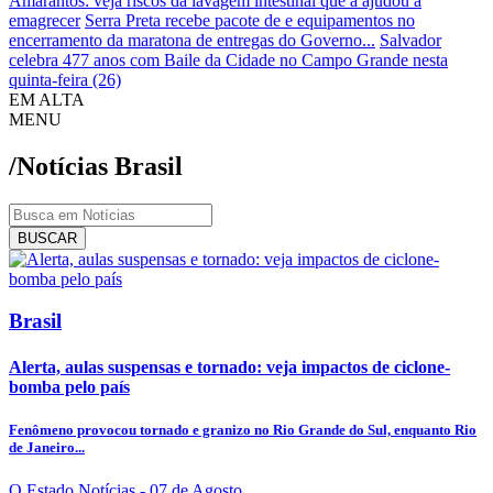
Amarantos: veja riscos da lavagem intestinal que a ajudou a
emagrecer
Serra Preta recebe pacote de e equipamentos no
encerramento da maratona de entregas do Governo...
Salvador
celebra 477 anos com Baile da Cidade no Campo Grande nesta
quinta-feira (26)
EM ALTA
MENU
/Notícias
Brasil
BUSCAR
Brasil
Alerta, aulas suspensas e tornado: veja impactos de ciclone-
bomba pelo país
Fenômeno provocou tornado e granizo no Rio Grande do Sul, enquanto Rio
de Janeiro...
O Estado Notícias
- 07 de Agosto