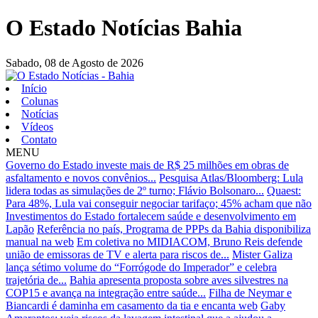
O Estado Notícias Bahia
Sabado,
08 de Agosto de 2026
Início
Colunas
Notícias
Vídeos
Contato
MENU
Governo do Estado investe mais de R$ 25 milhões em obras de
asfaltamento e novos convênios...
Pesquisa Atlas/Bloomberg: Lula
lidera todas as simulações de 2º turno; Flávio Bolsonaro...
Quaest:
Para 48%, Lula vai conseguir negociar tarifaço; 45% acham que não
Investimentos do Estado fortalecem saúde e desenvolvimento em
Lapão
Referência no país, Programa de PPPs da Bahia disponibiliza
manual na web
Em coletiva no MIDIACOM, Bruno Reis defende
união de emissoras de TV e alerta para riscos de...
Mister Galiza
lança sétimo volume do “Forrógode do Imperador” e celebra
trajetória de...
Bahia apresenta proposta sobre aves silvestres na
COP15 e avança na integração entre saúde...
Filha de Neymar e
Biancardi é daminha em casamento da tia e encanta web
Gaby