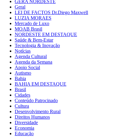
GERA NORDESTE
Geral
LEI DE FACTOS Dr.Diego Maxwell
LUZIA MORAES
Mercado de Luxo
MOAB Brasil
NORDESTE EM DESTAQUE
Saúde & Bem-Estar
Tecnologia & Inovação
Notícias
Agenda Cultural
Agenda da Semana
Apoio Social
Autismo
Bahia
BAHIA EM DESTAQUE
Brasil
Cidades
Conteúdo Patrocinado
Cultura
Desenvolvimento Rural
Direitos Humanos
Diversidade
Economia
Educação