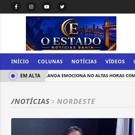
INÍCIO
COLUNAS
NOTÍCIAS
VÍDEOS
EM ALTA
SULA MIRANDA EMOCIONA NO ALTAS HORAS COM C
/NOTÍCIAS
NORDESTE