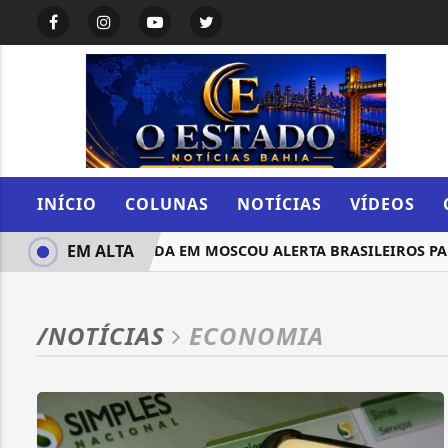
INÍCIO
COLUNAS
NOTÍCIAS
VÍDEOS
EM ALTA
EMBAIXADA EM MOSCOU ALERTA BRASILEIROS PARA
/NOTÍCIAS
ECONOMIA