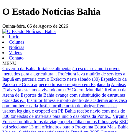
O Estado Notícias Bahia
Quinta-feira,
06 de Agosto de 2026
Início
Colunas
Notícias
Vídeos
Contato
MENU
Governo da Bahia fortalece alimentação escolar e amplia novos
mercados para a agricultura...
Prefeitura leva mutirão de serviços a
Itapuã em parceria com o Exército neste sábado (30)
Espetáculo da
Paixão de Cristo aquece o turismo religioso em Esplanada
Análise:
"Talvez já estejamos vivendo uma 3ª Guerra Mundial"
Reforma da
Arena de Esportes da Bahia avança com substituição de estruturas
oxidadas e...
Instrutor fitness é morto dentro de academia após caso
com mulher casada
Justiça proíbe posto de obrigar frentistas a
usarem legging e cropped em PE
Bahia recebe navio com mais de
800 toneladas de materiais para início das obras da Ponte...
Virginia
Fonseca publica fotos da viagem pela Itália com os filhos; veja
SEC
vai selecionar 13 mil oficineiros para o Programa Educa Mais Bahia