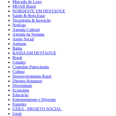
Mercado de Luxo
MOAB Brasil
NORDESTE EM DESTAQUE
Saúde & Bem-Estar
Tecnologia & Inovação
Notícias
Agenda Cultural
Agenda da Semana
Apoio Social
Autismo
Bahia
BAHIA EM DESTAQUE
Brasil
Cidades
Conteúdo Patrocinado
Cultura
Desenvolvimento Rural
Direitos Humanos
Diversidade
Economia
Educação
Entretenimento e Diversão
Esportes
GERA - PROJETO SOCIAL
Geral