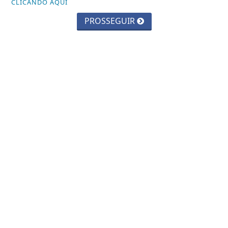
CLICANDO AQUI
POR FATIMA DANTAS
PROSSEGUIR
SALVADOR
SANEAMENTO BÁSICO
SAÚDE
SEGURANÇA
SEGURANÇA PÚBLICA
SUPREMO E LIBERAÇÃO DA MACONHA
TURISMO
VAGAS DE EMPREGO
NAVEGUE