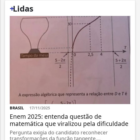
+
Lidas
BRASIL
17/11/2025
Enem 2025: entenda questão de
matemática que viralizou pela dificuldade
Pergunta exigia do candidato reconhecer
transformações da função tangente,...